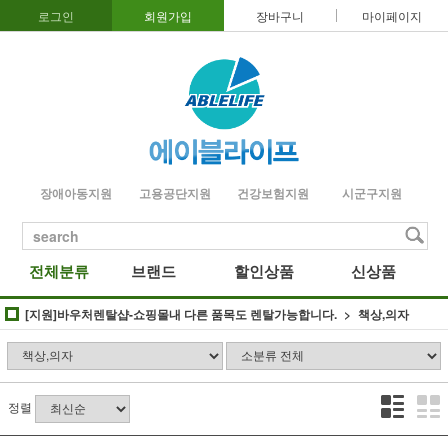
로그인
회원가입
장바구니
마이페이지
장애아동지원
고용공단지원
건강보험지원
시군구지원
search
전체분류
브랜드
할인상품
신상품
[지원]바우처렌탈샵-쇼핑몰내 다른 품목도 렌탈가능합니다.
책상,의자
정렬