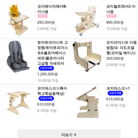
코지베이직체어Ⅲ-
코지틸트체어2-이
이너용
너용
260,000원
990,000원
2,600원 적립
10,000원 적립
토마토피더시트 고
코지피더시트 이동
정형/토마토피더시
받침대- 각도조절
트&플로어베이스
형(모바일 베이스)
세트/플로어시터
300,000원
고급형 자세의자
3,000원 적립
1,290,000원
10,000원 적립
코지데스크 I (특수
코지데스크 I-1
학교학습용책상)
610,000원
610,000원
6,100원 적립
6,100원 적립
더보기 ▼