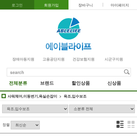
로그인
회원가입
장바구니
마이페이지
장애아동지원
고용공단지원
건강보험지원
시군구지원
search
전체분류
브랜드
할인상품
신상품
샤워체어,이동변기,욕실손잡이
욕조,입수보조
정렬