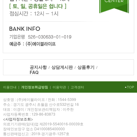
공지사항
상담게시판
상품후기
/
/
/
FAQ
이용안내
|
|
이용약관
|
고객센터
TOP
개인정보취급방침
상호명 : (주)에이블라이프 / 전화 : 1544-5399
주소 : 경기도 광주시 초월읍 산수로532번길 16
대표 : 이경미 / 개인정보관리책임자 : 이주한
사업자등록번호 : 129-86-83873
<사업자정보조회>
의료기기판매(임대)업 제2019-5540016-00039호
장애인보장구 업소 D4100085400000
통신판매업신고 : 2019-경기광주-1257호