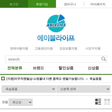
로그인
회원가입
장바구니
마이페이지
장애아동지원
고용공단지원
건강보험지원
시군구지원
search
전체분류
브랜드
할인상품
신상품
[지원]바우처렌탈샵-쇼핑몰내 다른 품목도 렌탈가능합니다.
욕실용품
정렬