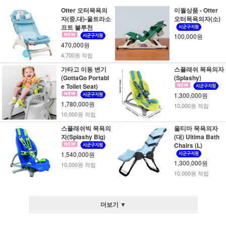
Otter 오터목욕의
이월상품 - Otter
자(중,대)-울트라소
오터목욕의자(소)
프트 블루천
100,000원
470,000원
4,700원 적립
가타고 이동 변기
스플래쉬 목욕의자
(GottaGo Portabl
(Splashy)
e Toilet Seat)
1,300,000원
1,780,000원
10,000원 적립
10,000원 적립
스플래쉬빅 목욕의
울티마 목욕의자
자(Splashy Big)
(대) Ultima Bath
Chairs (L)
1,540,000원
1,300,000원
10,000원 적립
10,000원 적립
더보기 ▼