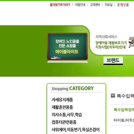
특수입
특수입력장
타이핑,터치