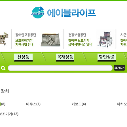
력장치
치
(8)
마우스
(7)
키보드
(4)
터치모
보조기기
(12)