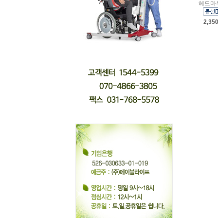
헤드마
2,35