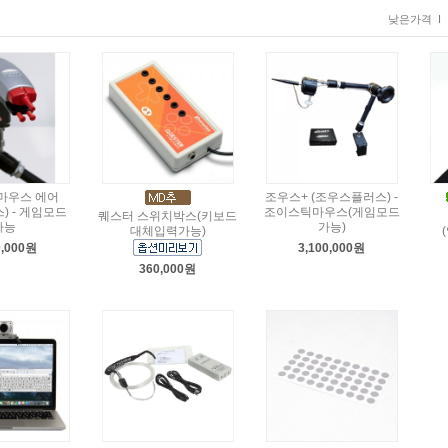
낮은가격 I
마우스 에어
조우스+ (조우스플러스) -
) - 게임모드
조이스틱마우스(게임모드
퀘스터 스위치박스(키보드
가능
가능)
대체입력가능)
0,000원
3,100,000원
360,000원