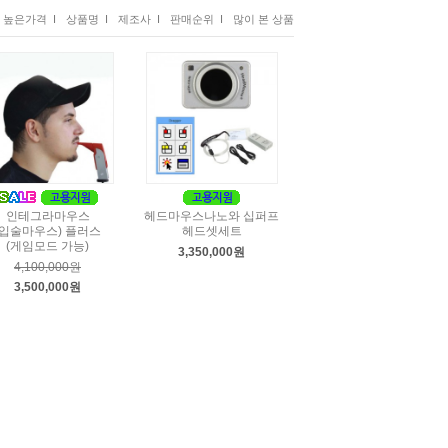
높은가격 I
상품명 I
제조사 I
판매순위 I
많이 본 상품
인테그라마우스
헤드마우스나노와 십퍼프
(입술마우스) 플러스
헤드셋세트
(게임모드 가능)
3,350,000원
4,100,000원
3,500,000원