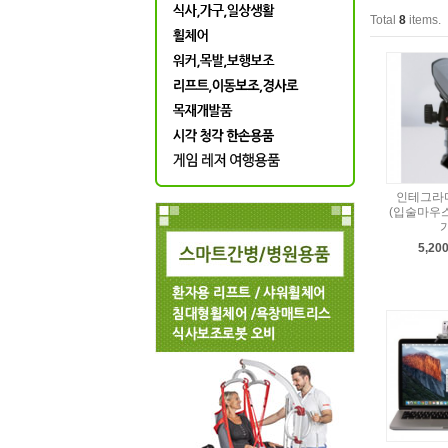
Total
8
items.
인테그라
(입술마우스
5,20