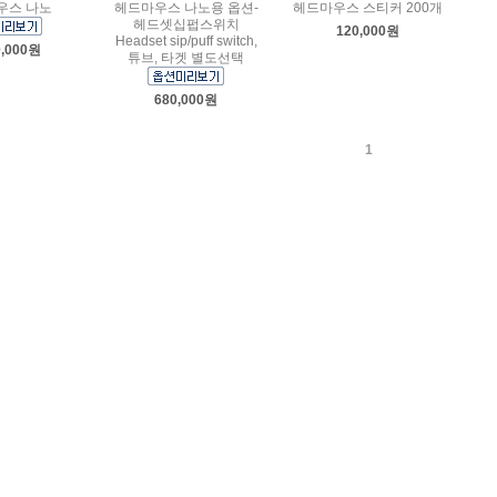
우스 나노
헤드마우스 나노용 옵션-
헤드마우스 스티커 200개
헤드셋십펍스위치
120,000원
Headset sip/puff switch,
0,000원
튜브, 타겟 별도선택
680,000원
1