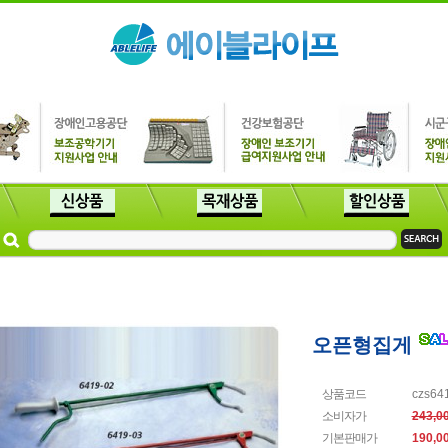
오픈형집게
상품코드
czs64
소비자가
243,0
기본판매가
190,0