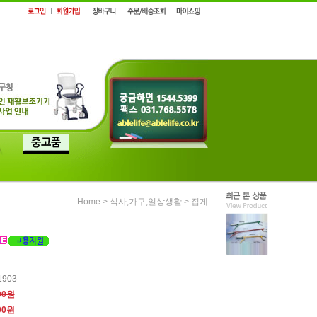
>
>
Home
식사,가구,일상생활
집게
1903
00원
00원