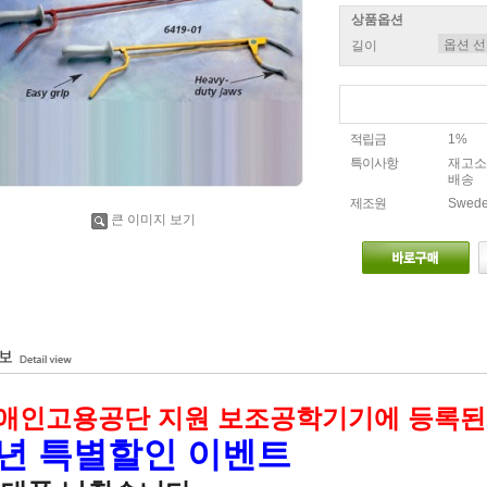
상품옵션
길이
적립금
1%
특이사항
재고소
배송
제조원
Swed
큰 이미지 보기
애인고용공단 지원 보조공학기기에 등록된
5년 특별할인 이벤트