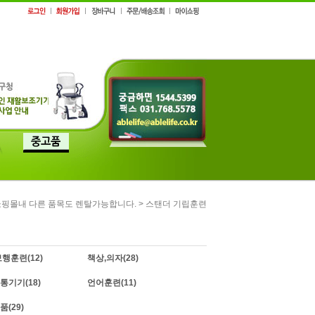
>
쇼핑몰내 다른 품목도 렌탈가능합니다.
스탠더 기립훈련
보행훈련
(12)
책상,의자
(28)
통기기
(18)
언어훈련
(11)
품
(29)