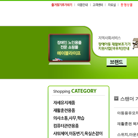
스탠더 
아동용유모차
재활훈련 목
스위치,마운