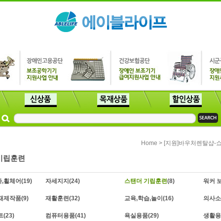
>
Home
[지원]바우처렌탈샵-
기립훈련
,휠체어
(19)
자세지지
(24)
스탠더 기립훈련
(8)
워커 
재제작품
(9)
재활훈련
(32)
교육,학습,놀이
(16)
의사소
트
(23)
컴퓨터용품
(41)
욕실용품
(29)
생활용