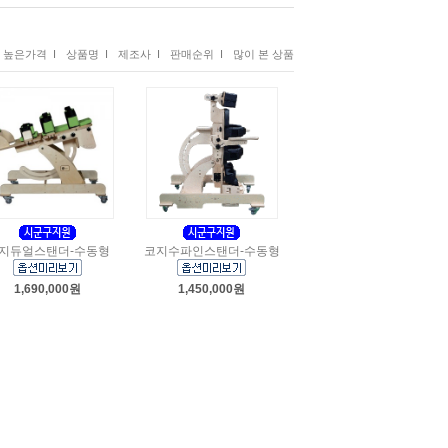
높은가격 I
상품명 I
제조사 I
판매순위 I
많이 본 상품
지듀얼스탠더-수동형
코지수파인스탠더-수동형
1,690,000원
1,450,000원