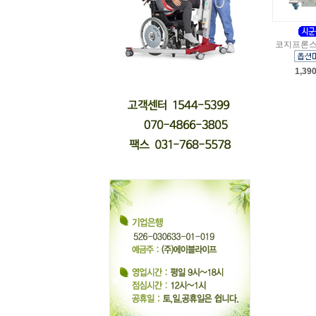
코지프론스
1,39