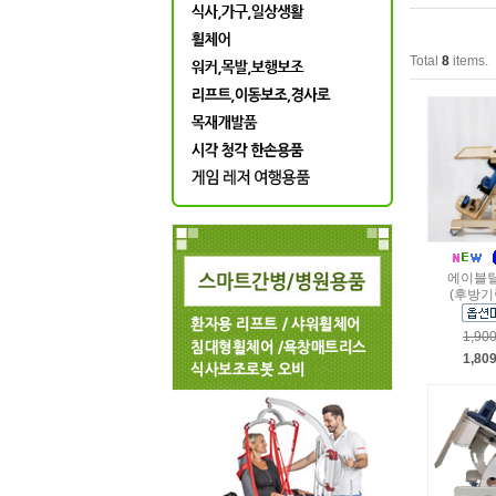
Total
8
items.
에이블
(후방기
1,90
1,80