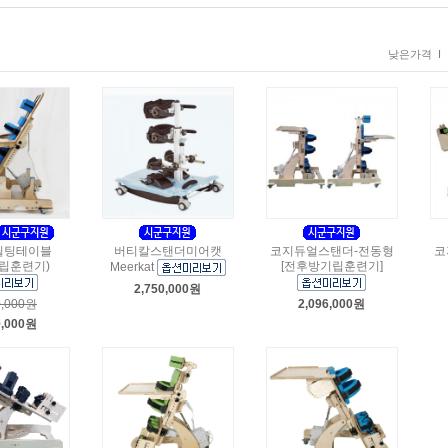
낮은가격 I
틸팅테이블
버티칼스탠더미어캣
코지듀얼스탠더-전동형
코
립훈련기)
[전후방기립훈련기]
Meerkat
2,750,000원
0,000원
2,096,000원
9,000원