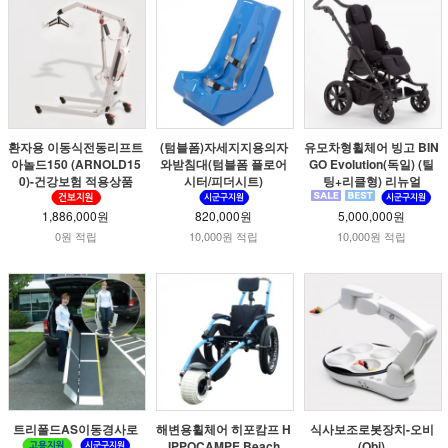
환자용 이동식전동리프트
(텀블폼)자세지지용의자
유모차형휠체어 빙고 BIN
아놀드150 (ARNOLD15
와받침대(텀블폼 플로어
GO Evolution(독일) (틸
0)-건강보험 적용상품
시터/피더시트)
팅+리클형) 리뉴얼
1,886,000원
820,000원
5,000,000원
0원 적립
10,000원 적립
10,000원 적립
트리폴드AS이동경사로
해변용휠체어 히포캄프 H
식사보조로봇장치-오비
IPPOCAMPE Beach
(Obi)