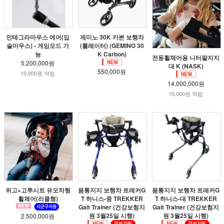
인테그라마우스 에어(입
제미노 30K 카본 보행차
술마우스) - 게임모드 가
(롤레이터) (GEMINO 30
능
K Carbon)
전동휠체어용 니터팔지지
5,200,000원
대 K (NASK)
550,000원
10,000원 적립
14,000,000원
10,000원 적립
위고+고투시트 유모차형
몸통지지 보행차 트레커G
몸통지지 보행차 트레커G
휠체어(리클형)
T 하니스-중 TREKKER
T 하니스-대 TREKKER
Gait Trainer (건강보험지
Gait Trainer (건강보험지
원 3월25일 시행)
원 3월25일 시행)
2,500,000원