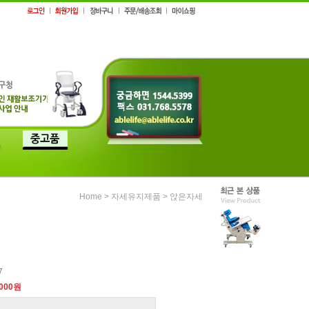
>
>
Home
자세유지제품
앉은자세
7
,000원