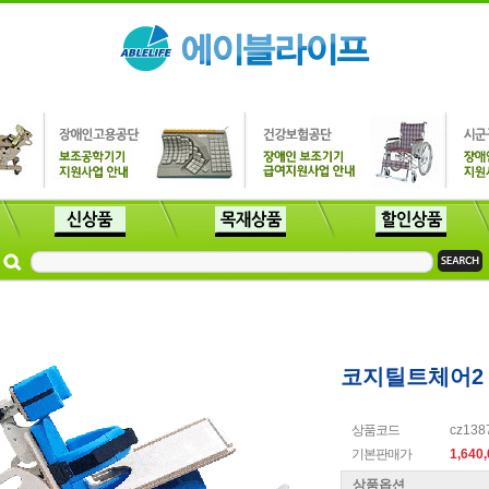
코지틸트체어2
상품코드
cz138
기본판매가
1,640
상품옵션