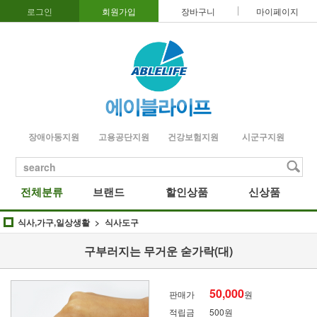
로그인
회원가입
장바구니
마이페이지
장애아동지원
고용공단지원
건강보험지원
시군구지원
search
전체분류
브랜드
할인상품
신상품
식사,가구,일상생활
식사도구
구부러지는 무거운 숟가락(대)
50,000
판매가
원
적립금
500원