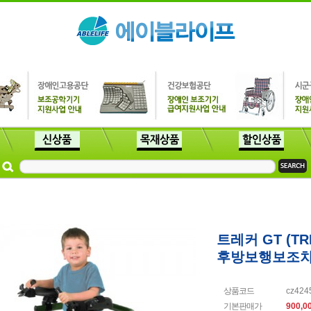
트레커 GT (TRE
후방보행보조
상품코드
cz424
기본판매가
900,0