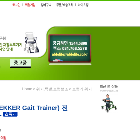
>
>
Home
워커,목발,보행보조
보행기,워커
KKER Gait Trainer) 전
차
5
00원