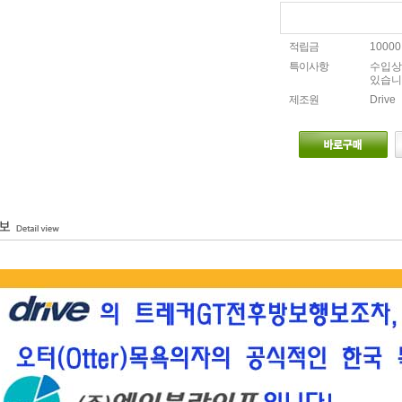
적립금
1000
특이사항
수입상
있습니
제조원
Drive