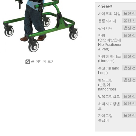
상품옵션
사이즈와 색상
몸통지지대
팔지지대
안장
(엉덩이받침대
Hip Positioner
& Pad)
안장형 하니스
(Harness)
큰 이미지 보기
손고리(Hand
Loop)
핸드그립
(손잡이
handgrips)
발목고정벨트
허벅지고정벨
트
가이드형
손잡이