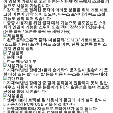
어 있으며 가로세로 고정 버튼은 인터넷 창 등에서 스크롤 기
능으로 사용이 가능합니다
􄤎 강직 등으로 정확한 동작이 어려운 분들을 위해 가로 세로
고정 버튼이 장착 되어 있으며, 마우스 포인터의 속도 조절
기능도 장착 되어 있습니다
􄤎 중증 사용자를 위한 클릭 대체 기능으로 별도옵션인 스위
치의 연결이 가능한 스위치 연결 잭이 장착 되어 있습니다.
(왼쪽 클릭 / 오른쪽 클릭 등 세팅 가능)
􄤎 왼쪽 클릭/오른쪽 클릭/ 더블클릭/ 드래그/ 가로세로고정
(스크롤 기능) / 포인터 속도 조절 버튼/ 왼쪽 오른쪽 클릭 스
위치 연결잭 장착
􄤎 본체 1대
􄤎 한글 메뉴얼 1 부
􄤎 지체/뇌병변 장애인 (팔과 손가락의 움직임이 원활하지 못
한 대상 또는 팔 대신 발 등을 이용 마우스를 사용 하는 대상)
􄤎 지체/뇌병변 장애인 중 팔의 움직임이 원활하지 못해 일반
마우스 사용이 어려운 분들에게 PC의 활용성을 높여 정보접
근성을 향상 시켜줍니다
􄤎 엔에이블러 트랙볼 을 사용자의 환경에 따라 설치 합니다
􄤎 사용자의 PC에 USB 선을 연결 합니다
􄤎 운영체제에 따라 자동으로 드라이브가 설치 됩니다
􄤎 트랙볼을 통해 마우스 포인터를 컨트롤 합니다