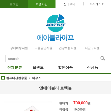
로그인
회원가입
장바구니
마이페이지
장애아동지원
고용공단지원
건강보험지원
시군구지원
search
전체분류
브랜드
할인상품
신상품
컴퓨터관련용품
마우스
엔에이블러 트랙볼
700,000
판매가
원
적립금
10,000원