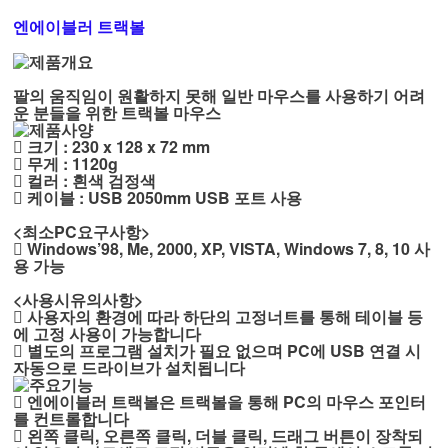
엔에이블러 트랙볼
팔의 움직임이 원활하지 못해 일반 마우스를 사용하기 어려
운 분들을 위한 트랙볼 마우스
􄤎 크기 : 230 x 128 x 72 mm
􄤎 무게 : 1120g
􄤎 컬러 : 흰색 검정색
􄤎 케이블 : USB 2050mm USB 포트 사용
<최소PC요구사항>
􄤎 Windows’98, Me, 2000, XP, VISTA, Windows 7, 8, 10 사
용 가능
<사용시유의사항>
􄤎 사용자의 환경에 따라 하단의 고정너트를 통해 테이블 등
에 고정 사용이 가능합니다
􄤎 별도의 프로그램 설치가 필요 없으며 PC에 USB 연결 시
자동으로 드라이브가 설치됩니다
􄤎 엔에이블러 트랙볼은 트랙볼을 통해 PC의 마우스 포인터
를 컨트롤합니다
􄤎 왼쪽 클릭, 오른쪽 클릭, 더블 클릭, 드래그 버튼이 장착되