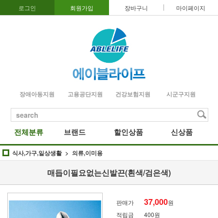
로그인
회원가입
장바구니
마이페이지
장애아동지원
고용공단지원
건강보험지원
시군구지원
search
전체분류
브랜드
할인상품
신상품
식사,가구,일상생활
의류,이미용
매듭이필요없는신발끈(흰색/검은색)
37,000
판매가
원
적립금
400원