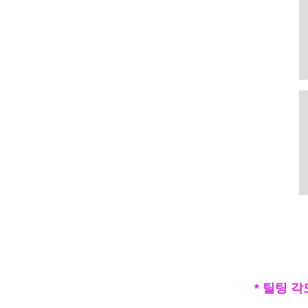
* 틸팅 각도