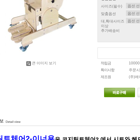
사이즈(필수)
맞춤옵션
대,특대사이즈
이상
추가배송비
큰 이미지 보기
적립금
1000
특이사항
주문시
제조원
(주)
틸트체어2-이너용
은
코지틸트
체어2 에서 시트와 