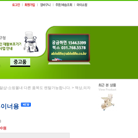
>
탈샵-쇼핑몰내 다른 품목도 렌탈가능합니다.
책상,의자
-이너용
3
00원