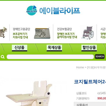
>
Home
[지원]바우처렌
코지틸트체어2
상품코드
cz145
기본판매가
990,0
상품옵션