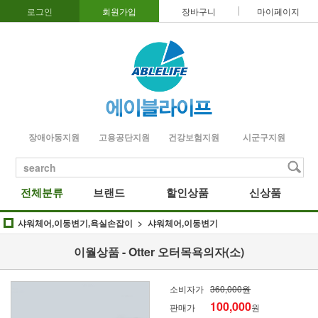
로그인
회원가입
장바구니
마이페이지
장애아동지원
고용공단지원
건강보험지원
시군구지원
search
전체분류
브랜드
할인상품
신상품
샤워체어,이동변기,욕실손잡이
샤워체어,이동변기
이월상품 - Otter 오터목욕의자(소)
소비자가
360,000원
100,000
판매가
원