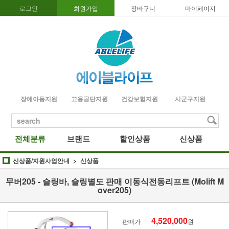
로그인
회원가입
장바구니
마이페이지
장애아동지원
고용공단지원
건강보험지원
시군구지원
search
전체분류
브랜드
할인상품
신상품
신상품/지원사업안내
신상품
무버205 - 슬링바, 슬링별도 판매 이동식전동리프트 (Molift M
over205)
4,520,000
판매가
원