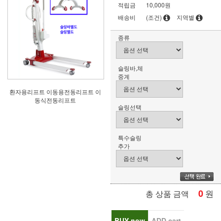
적립금
10,000원
배송비
(조건)
지역별
종류
슬링바,체
중계
환자용리프트 이동용전동리프트 이
동식전동리프트
슬링선택
특수슬링
추가
0
원
총 상품 금액
BUY now
ADD cart