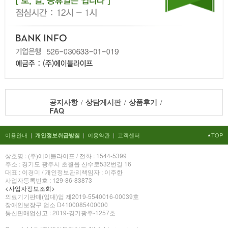
공지사항
상담게시판
상품후기
/
/
/
FAQ
이용안내
|
|
이용약관
|
고객센터
TOP
개인정보취급방침
상호명 : (주)에이블라이프 / 전화 : 1544-5399
주소 : 경기도 광주시 초월읍 산수로532번길 16
대표 : 이경미 / 개인정보관리책임자 : 이주한
사업자등록번호 : 129-86-83873
<사업자정보조회>
의료기기판매(임대)업 제2019-5540016-00039호
장애인보장구 업소 D4100085400000
통신판매업신고 : 2019-경기광주-1257호