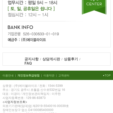
공지사항
상담게시판
상품후기
/
/
/
FAQ
이용안내
|
|
이용약관
|
고객센터
TOP
개인정보취급방침
상호명 : (주)에이블라이프 / 전화 : 1544-5399
주소 : 경기도 광주시 초월읍 산수로532번길 16
대표 : 이경미 / 개인정보관리책임자 : 이주한
사업자등록번호 : 129-86-83873
<사업자정보조회>
의료기기판매(임대)업 제2019-5540016-00039호
장애인보장구 업소 D4100085400000