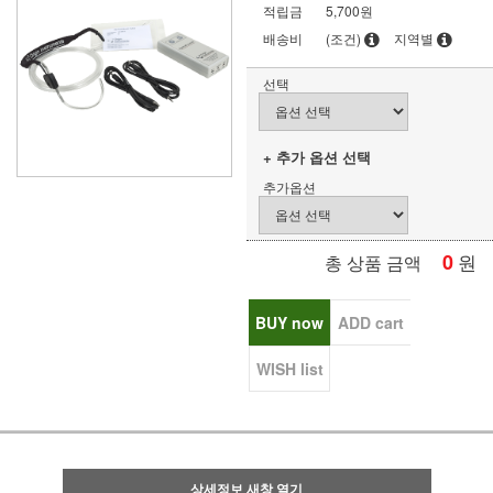
적립금
5,700원
배송비
(조건)
지역별
선택
+ 추가 옵션 선택
추가옵션
0
원
총 상품 금액
BUY now
ADD cart
WISH list
상세정보 새창 열기