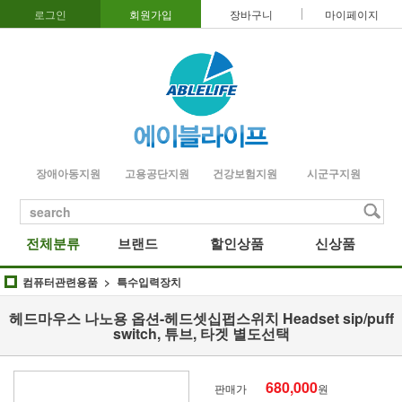
로그인
회원가입
장바구니
마이페이지
장애아동지원
고용공단지원
건강보험지원
시군구지원
search
전체분류
브랜드
할인상품
신상품
컴퓨터관련용품
특수입력장치
헤드마우스 나노용 옵션-헤드셋십펍스위치 Headset sip/puff
switch, 튜브, 타겟 별도선택
680,000
판매가
원