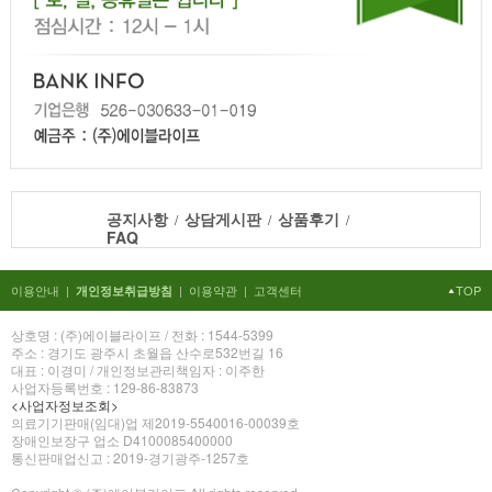
공지사항
상담게시판
상품후기
/
/
/
FAQ
이용안내
|
|
이용약관
|
고객센터
TOP
개인정보취급방침
상호명 : (주)에이블라이프 / 전화 : 1544-5399
주소 : 경기도 광주시 초월읍 산수로532번길 16
대표 : 이경미 / 개인정보관리책임자 : 이주한
사업자등록번호 : 129-86-83873
<사업자정보조회>
의료기기판매(임대)업 제2019-5540016-00039호
장애인보장구 업소 D4100085400000
통신판매업신고 : 2019-경기광주-1257호