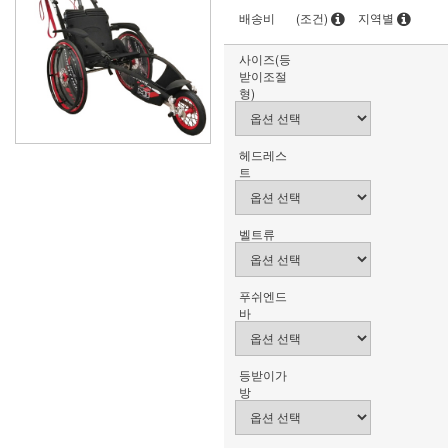
배송비
(조건)
지역별
사이즈(등
받이조절
형)
헤드레스
트
벨트류
푸쉬엔드
바
등받이가
방