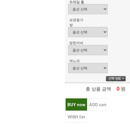
트레일 휠
보관용가
방
방한커버
캐노피
0
원
총 상품 금액
BUY now
ADD cart
WISH list