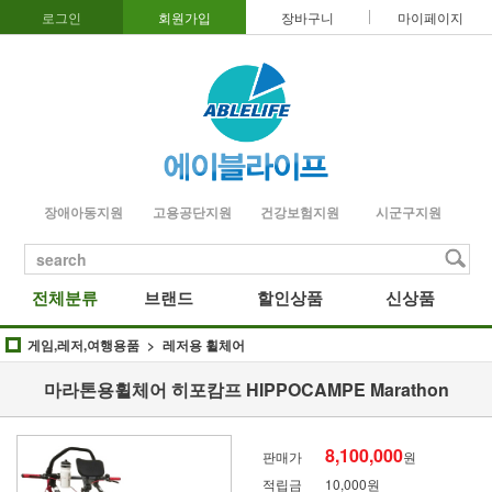
로그인
회원가입
장바구니
마이페이지
장애아동지원
고용공단지원
건강보험지원
시군구지원
search
전체분류
브랜드
할인상품
신상품
게임,레저,여행용품
레저용 휠체어
마라톤용휠체어 히포캄프 HIPPOCAMPE Marathon
8,100,000
판매가
원
적립금
10,000원