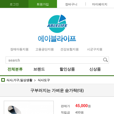
로그인
회원가입
장바구니
마이페이지
장애아동지원
고용공단지원
건강보험지원
시군구지원
search
전체분류
브랜드
할인상품
신상품
식사,가구,일상생활
식사도구
구부러지는 가벼운 숟가락(대)
45,000
판매가
원
적립금
400원