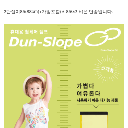
2단접이85(88cm)+가방포함(S-85G2-E)은 단종입니다.