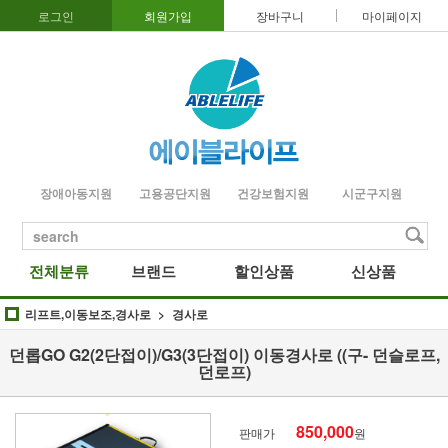
로그인
회원가입
장바구니
마이페이지
장애아동지원
고용공단지원
건강보험지원
시군구지원
search
전체분류
브랜드
할인상품
신상품
리프트,이동보조,경사로
경사로
던롭GO G2(2단접이)/G3(3단접이) 이동경사로 ((구- 던슬로프,
던로프)
850,000
판매가
원